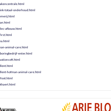
akencentrale.html
ink-totaal-onderhoud.html
emerij.html
an.html
dec-afbouw.html
irst.html
ma.html
an-animal-care.html
oringbedrijf-enter.html
ationsoft.html
lent.html
llent-hofman-animal-care.html
foot.html
khaert.html