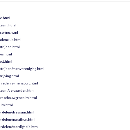
e.html
team.html
soring.html
ndenclub.html
trijden.html
ws.html
act.html
trijden/menvereniging.html
rijving.html
hiedenis-mensport.html
team/de-paarden.html
rt-afbouwgroep-bv.html
-bv.html
rdelen/dressuur.html
erdelen/marathon.html
rdelen/vaardigheid.html