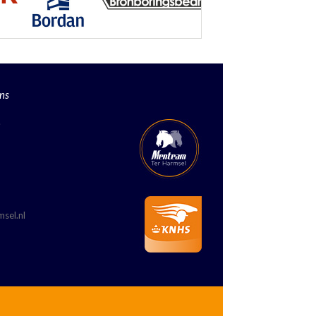
ns
.
sel.nl