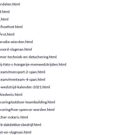
rdelen.html
d.html
.html
/hoefnet.html
irst.html
prodie-wierden.html
noord-slagman.html
mer-techniek-en-detachering.html
ij-foto-s-hongarije-menwedstrijden.html
team/mensport-2-span.html
-team/menteam-4-span.html
wedstrijd-kalender-2021.html
hiedenis.html
soring/outdoor-teambuilding.html
nsoring/hoe-sponsor-worden.html
her-notaris.html
b-dakdekkersbedrijf.html
st-en-slagman.html