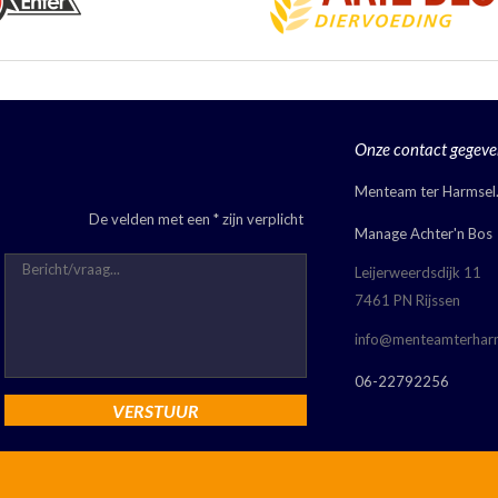
Onze contact gegeve
Menteam ter Harmsel
De velden met een * zijn verplicht
Manage Achter'n Bos
Leijerweerdsdijk 11
7461 PN Rijssen
info@menteamterharm
06-22792256