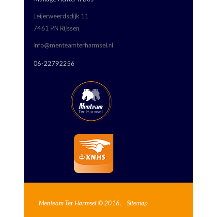
Leijerweerdsdijk 11
7461 PN Rijssen
info@menteamterharmsel.nl
06-22792256
Menteam Ter Harmsel © 2016.
Sitemap