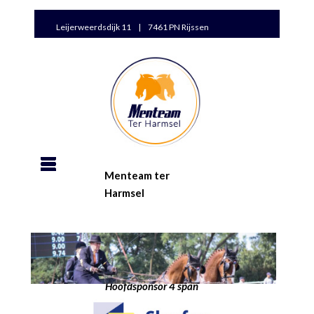
Leijerweerdsdijk 11 | 7461 PN Rijssen
Menteam ter
Harmsel
Hoofdsponsor 4 span