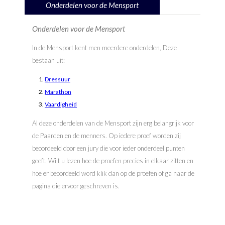
Onderdelen voor de Mensport
Onderdelen voor de Mensport
In de Mensport kent men meerdere onderdelen, Deze
bestaan uit:
Dressuur
Marathon
Vaardigheid
Al deze onderdelen van de Mensport zijn erg belangrijk voor
de Paarden en de menners. Op iedere proef worden zij
beoordeeld door een jury die voor ieder onderdeel punten
geeft. Wilt u lezen hoe de proefen precies in elkaar zitten en
hoe er beoordeeld word klik dan op de proefen of ga naar de
pagina die ervoor geschreven is.