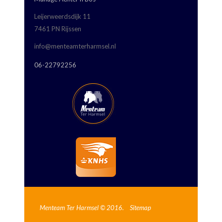
Leijerweerdsdijk 11
7461 PN Rijssen
info@menteamterharmsel.nl
06-22792256
Menteam Ter Harmsel © 2016.
Sitemap