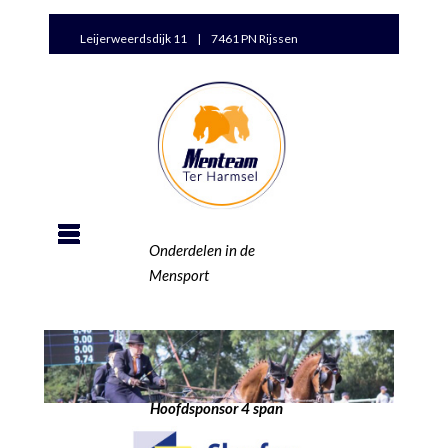
Leijerweerdsdijk 11 | 7461 PN Rijssen
Onderdelen in de
Mensport
Hoofdsponsor 4 span