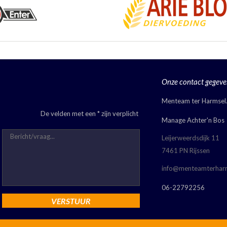
Onze contact gegeve
Menteam ter Harmsel
De velden met een * zijn verplicht
Manage Achter'n Bos
Leijerweerdsdijk 11
7461 PN Rijssen
info@menteamterharm
06-22792256