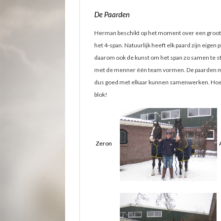
De Paarden
Herman beschikt op het moment over een groot a
het 4-span. Natuurlijk heeft elk paard zijn eigen pl
daarom ook de kunst om het span zo samen te s
met de menner één team vormen. De paarden 
dus goed met elkaar kunnen samenwerken. Hoe 
blok!
Zeron