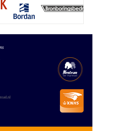
ns
.
sel.nl