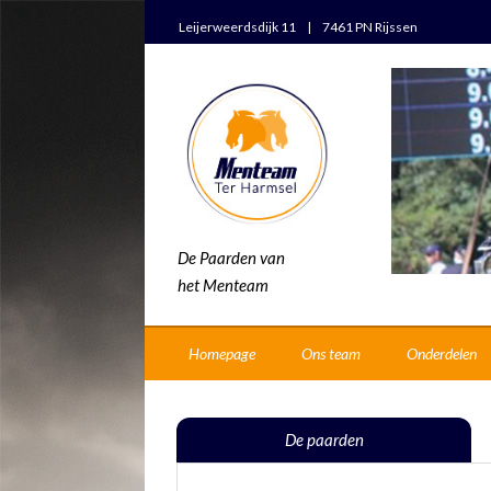
Leijerweerdsdijk 11 | 7461 PN Rijssen
De Paarden van
het Menteam
Homepage
Ons team
Onderdelen
De paarden