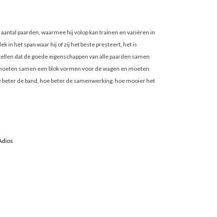
antal paarden, waarmee hij volop kan trainen en variëren in
ek in het span waar hij of zij het beste presteert, het is
tellen dat de goede eigenschappen van alle paarden samen
moeten samen een blok vormen voor de wagen en moeten
beter de band, hoe beter de samenwerking, hoe mooier het
Adios