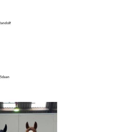
Randolf
Zidaan